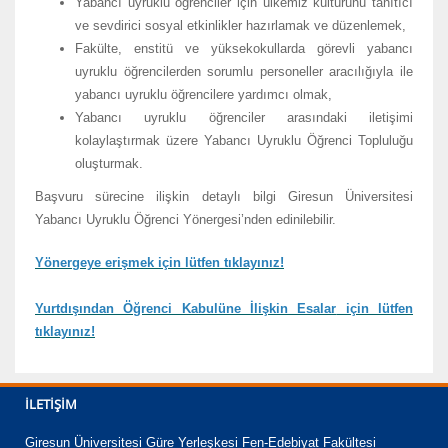
Yabancı uyruklu öğrenciler için ülkemiz kültürünü tanıtıcı
ve sevdirici sosyal etkinlikler hazırlamak ve düzenlemek,
Fakülte, enstitü ve yüksekokullarda görevli yabancı
uyruklu öğrencilerden sorumlu personeller aracılığıyla ile
yabancı uyruklu öğrencilere yardımcı olmak,
Yabancı uyruklu öğrenciler arasındaki iletişimi
kolaylaştırmak üzere Yabancı Uyruklu Öğrenci Topluluğu
oluşturmak.
Başvuru sürecine ilişkin detaylı bilgi Giresun Üniversitesi
Yabancı Uyruklu Öğrenci Yönergesi’nden edinilebilir.
Yönergeye erişmek için lütfen tıklayınız!
Yurtdışından Öğrenci Kabulüne İlişkin Esalar
için lütfen
tıklayınız!
İLETIŞIM
Giresun Üniversitesi Güre Yerleşkesi Fen-Edebiyat Fakültesi