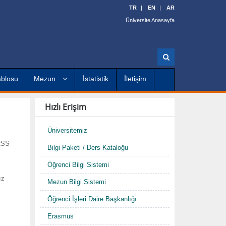
TR
EN
AR
Üniversite Anasayfa
A
r
a
ablosu
Mezun
İstatistik
İletişim
Hızlı Erişim
Üniversitemiz
 RSS
Bilgi Paketi / Ders Kataloğu
Öğrenci Bilgi Sistemi
ız
Mezun Bilgi Sistemi
Öğrenci İşleri Daire Başkanlığı
Erasmus