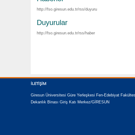
http://fso.giresun.edu.tr/rss/duyuru
Duyurular
http://fso.giresun.edu.tr/rss/haber
İLETIŞIM
Giresun Üniversitesi Güre Yerleşkesi Fen-Edebiyat Fakültes
Dekanlık Binası Giriş Katı Merkez/GİRESUN