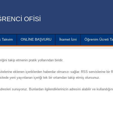
RENCİ OFİSİ
 Takvim
ONLİNE BAŞVURU
İkamet İzni
Öğrenim Ücreti T
ini takip etmenin pratik yollarından biridir.
telerine eklenen içeriklerden haberdar olmanızı sağlar. RSS servislerine bir
sitede yeni yayınlanan içeriği tek bir ortamdan takip etmiş olursunuz.
esleri sunuyoruz. Bunlardan ilgilendiklerinizin adresini alabilir ve kullandığın